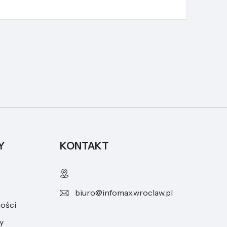
Y
KONTAKT
biuro@infomax.wroclaw.pl
ności
y