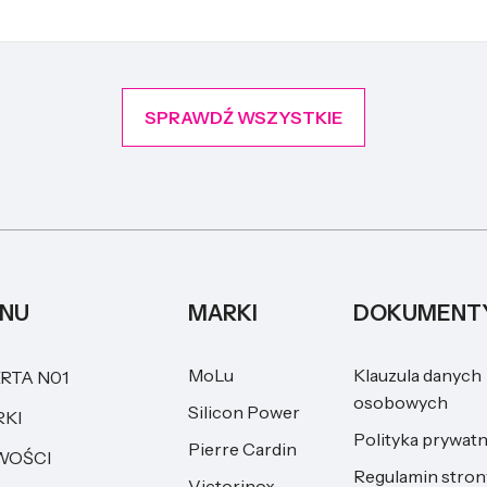
SPRAWDŹ WSZYSTKIE
NU
MARKI
DOKUMENT
MoLu
Klauzula danych
RTA N01
osobowych
Silicon Power
KI
Polityka prywat
Pierre Cardin
WOŚCI
Regulamin stron
Victorinox